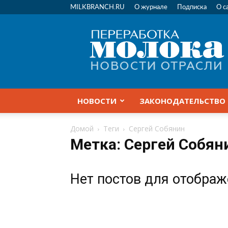
MILKBRANCH.RU
О журнале
Подписка
О с
Переработка
молока
|
Новости
отрасли
НОВОСТИ
ЗАКОНОДАТЕЛЬСТВО
Домой
Теги
Сергей Собянин
Метка: Сергей Собян
Нет постов для отобра