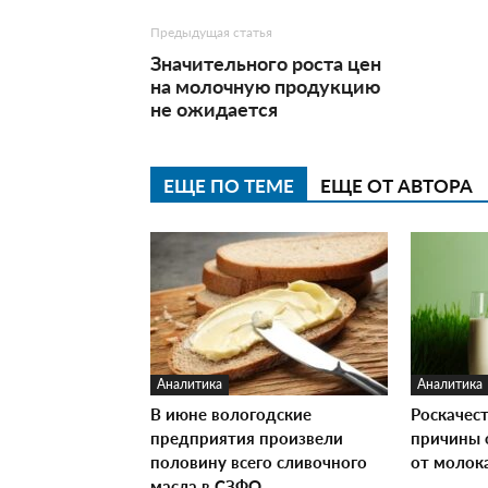
Предыдущая статья
Значительного роста цен
на молочную продукцию
не ожидается
ЕЩЕ ПО ТЕМЕ
ЕЩЕ ОТ АВТОРА
Аналитика
Аналитика
В июне вологодские
Роскачес
предприятия произвели
причины 
половину всего сливочного
от молок
масла в СЗФО