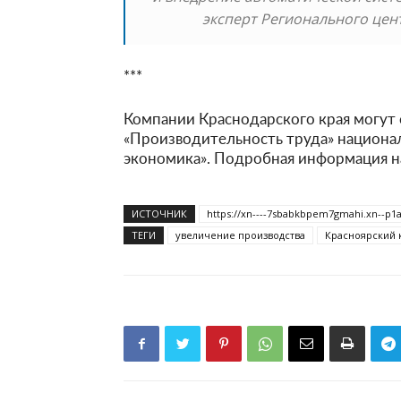
эксперт Регионального цен
***
Компании Краснодарского края могут 
«Производительность труда» национа
экономика». Подробная информация н
ИСТОЧНИК
https://xn----7sbabkbpem7gmahi.xn--p1a
ТЕГИ
увеличение производства
Красноярский 