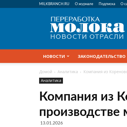
MILKBRANCH.RU
О журнале
Подписка
О с
Переработка
молока
|
Новости
отрасли
НОВОСТИ
ЗАКОНОДАТЕЛЬСТВО
Домой
Аналитика
Компания из Коренов
Аналитика
Компания из К
производстве
13.01.2026