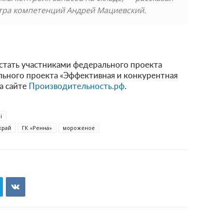
тра компетенций Андрей Мациевский.
стать участниками федерального проекта
льного проекта «Эффективная и конкурентная
а сайте
Производительность.рф
.
i
край
ГК «Ренна»
мороженое