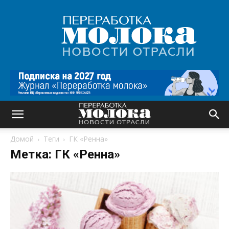
Переработка
молока
|
Новости
отрасли
Домой
Теги
ГК «Ренна»
Метка: ГК «Ренна»