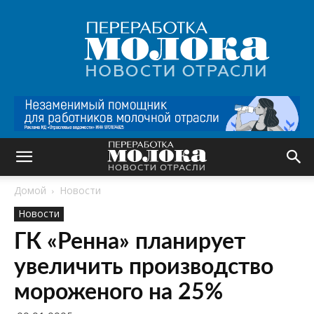
Переработка
молока
|
Новости
отрасли
Домой
Новости
Новости
ГК «Ренна» планирует
увеличить производство
мороженого на 25%