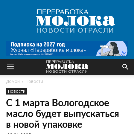
Переработка
молока
|
Новости
отрасли
Домой
Новости
Новости
С 1 марта Вологодское
масло будет выпускаться
в новой упаковке