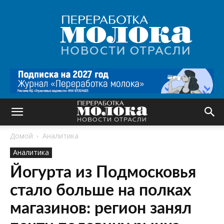
Переработка
молока
|
Новости
отрасли
Домой
Аналитика
Аналитика
Йогурта из Подмосковья
стало больше на полках
магазинов: регион занял