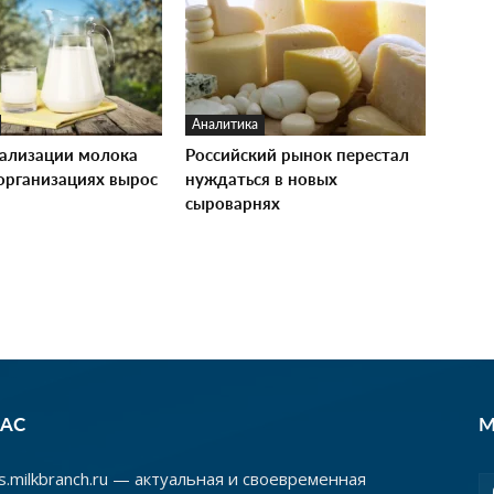
Аналитика
ализации молока
Российский рынок перестал
зорганизациях вырос
нуждаться в новых
сыроварнях
НАС
М
.milkbranch.ru — актуальная и своевременная