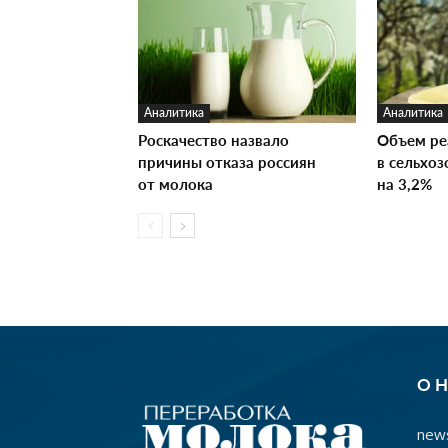
Аналитика
Аналитика
Роскачество назвало
Объем ре
причины отказа россиян
в сельхо
от молока
на 3,2%
О 
news