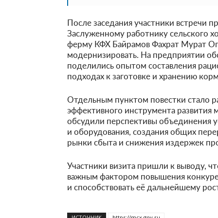
После заседания участники встречи п
Заслуженному работнику сельского х
ферму КФХ Байрамов Фахрат Мурат Ог
модернизировать. На предприятии об
поделились опытом составления раци
подходах к заготовке и хранению корм
Отдельным пунктом повестки стало р
эффективного инструмента развития 
обсудили перспективы объединения у
и оборудования, создания общих пер
рынки сбыта и снижения издержек пр
Участники визита пришли к выводу, ч
важным фактором повышения конкуре
и способствовать её дальнейшему рост
ИСТОЧНИК
https://mcx.gov.ru