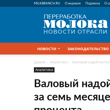
MILKBRANCH.RU
О журнале
Подписка
О с
Переработка
молока
|
Новости
отрасли
НОВОСТИ
ЗАКОНОДАТЕЛЬСТВО
Домой
Аналитика
Валовый надой молока
Аналитика
Валовый надой
за семь месяце
процента