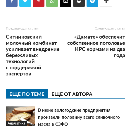
Предыдущая статья
Следующая статья
Ситниковский
«Дамате» обеспечит
молочный комбинат
собственное поголовье
усиливает внедрение
КРС кормами на два
бережливых
года
технологий
с поддержкой
экспертов
ЕЩЕ ПО ТЕМЕ
ЕЩЕ ОТ АВТОРА
В июне вологодские предприятия
произвели половину всего сливочного
масла в СЗФО
Аналитика