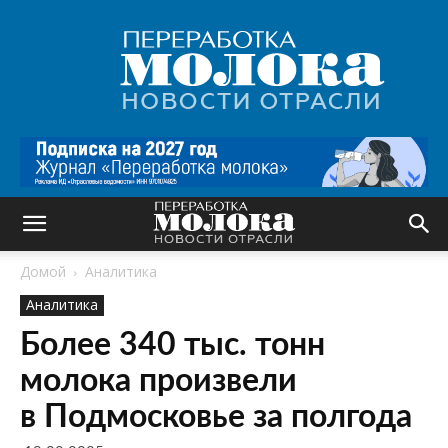
Переработка
молока
|
Новости
отрасли
Домой
Аналитика
Аналитика
Более 340 тыс. тонн
молока произвели
в Подмосковье за полгода