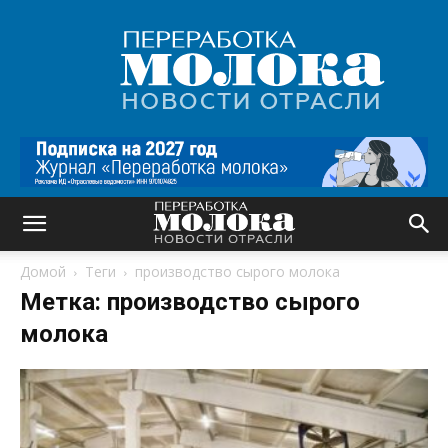
Переработка
молока
|
Новости
отрасли
Домой
Теги
производство сырого молока
Метка: производство сырого
молока