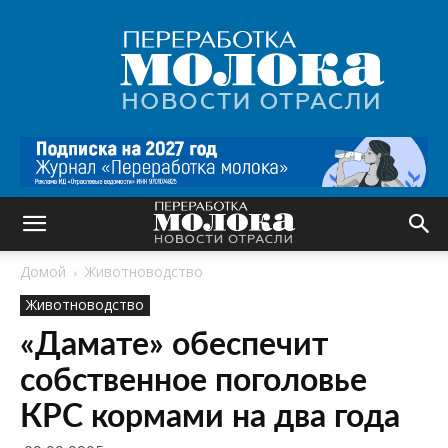
Переработка
молока
|
Новости
отрасли
Домой
Животноводство
Животноводство
«Дамате» обеспечит
собственное поголовье
КРС кормами на два года