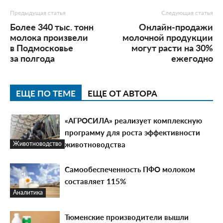
Предыдущая статья
Следующая статья
Более 340 тыс. тонн
Онлайн-продажи
молока произвели
молочной продукции
в Подмосковье
могут расти на 30%
за полгода
ежегодно
ЕЩЕ ПО ТЕМЕ
ЕЩЕ ОТ АВТОРА
«АГРОСИЛА» реализует комплексную
программу для роста эффективности
животноводства
Животноводство
Самообеспеченность ПФО молоком
составляет 115%
Аналитика
Тюменские производители вышли