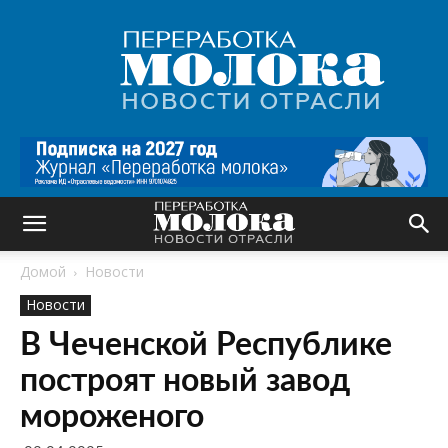
Переработка
молока
|
Новости
отрасли
Домой
Новости
Новости
В Чеченской Республике
построят новый завод
мороженого