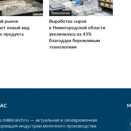
Технологии
ий рынок
Выработка сыров
ает новый вид
в Нижегородской области
о продукта
увеличилась на 43%
благодаря бережливым
технологиям
НАС
М
.milkbranch.ru — актуальная и своевременная
ормация индустрии молочного производства.