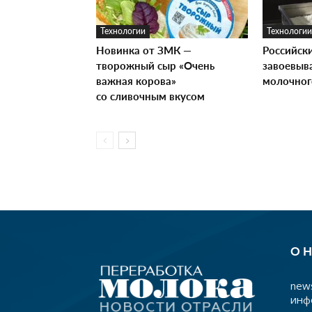
Технологии
Технологии
Новинка от ЗМК —
Российск
творожный сыр «Очень
завоевыв
важная корова»
молочног
со сливочным вкусом
О 
news
инф