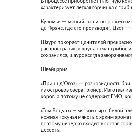
В процессе приобретает плотную конс
характеризует легкая горчинка с гри
Куломье 一 мягкий сыр из коровьего м
де-Франс, где его производят. Цвет 一
Шаурс покоряет ценителей прекрасног
распространяя вокруг аромат грибов и
сохранился, шаурс всегда заворачивают
Швейцария
«Принц д’Огоз» 一 разновидность бри.
из островов озера Грюйер. Изготавлив
коров, а потому не содержит ГМО, ко
«Том Водуаз» — мягкий сыр с белой п
нежная текучая мякоть с ярким арома
поэтому нередко входит в состав горяч
десерта.