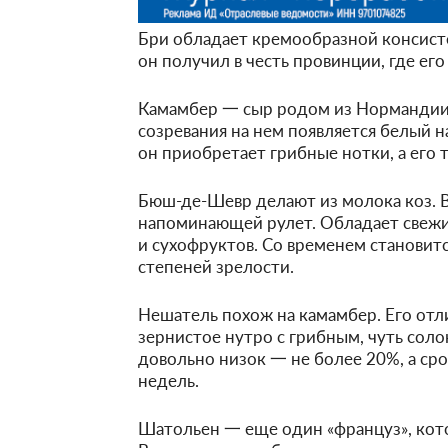
Бри обладает кремообразной консист
он получил в честь провинции, где его
Камамбер 一 сыр родом из Нормандии. 
созревания на нем появляется белый н
он приобретает грибные нотки, а его 
Бюш-де-Шевр делают из молока коз. 
напоминающей рулет. Обладает свежи
и сухофруктов. Со временем становитс
степеней зрелости.
Нешатель похож на камамбер. Его отл
зернистое нутро с грибным, чуть сол
довольно низок 一 не более 20%, а сро
недель.
Шатольен 一 еще один «француз», кот