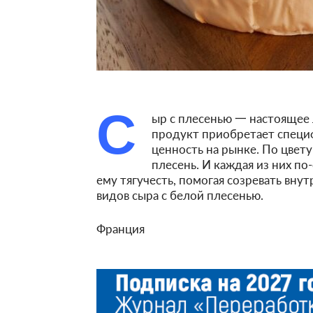
С
ыр с плесенью 一 настоящее 
продукт приобретает специф
ценность на рынке. По цвет
плесень. И каждая из них по
ему тягучесть, помогая созревать вну
видов сыра с белой плесенью.
Франция