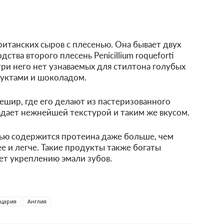
ританских сыров с плесенью. Она бывает двух
ства второго плесень Penicillium roqueforti
утри него нет узнаваемых для стилтона голубых
уктами и шоколадом.
ешир, где его делают из пастеризованного
адает нежнейшей текстурой и таким же вкусом.
енью содержится протеина даже больше, чем
ее и легче. Такие продукты также богаты
ет укреплению эмали зубов.
цария
Англия