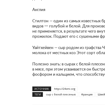
Англия
Стилтон — один из самых известных б
видов 一 голубой и белой. Для производ
не применяется, в результате чего вн
прожилок. Подают его с сушеными фр
Уайтхейвен — сыр родом из графства Ч
молока от местных коз Этот сорт обл
Полезно знать: в сырах с белой плес
в мясе, при этом усваивается он быстр
фосфором и кальцием, что способству
ИСТОЧНИК
https://24smi.org
ТЕГИ
сыр с белой плесенью
Франция
Швей