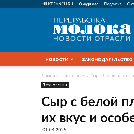
MILKBRANCH.RU
О журнале
Подписка
О с
Переработка
молока
|
Новости
отрасли
НОВОСТИ
ЗАКОНОДАТЕЛЬСТВО
Домой
Технологии
Сыр с белой плесень
Технологии
Сыр с белой п
их вкус и особ
01.04.2025