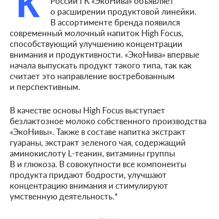
К
России ГК «ЭкоНива» объявляет
о расширении продуктовой линейки.
В ассортименте бренда появился
современный молочный напиток High Focus,
способствующий улучшению концентрации
внимания и продуктивности. «ЭкоНива» впервые
начала выпускать продукт такого типа, так как
считает это направление востребованным
и перспективным.
В качестве основы High Focus выступает
безлактозное молоко собственного производства
«ЭкоНивы». Также в составе напитка экстракт
гуараны, экстракт зеленого чая, содержащий
аминокислоту L-теанин, витамины группы
B и глюкоза. В совокупности все компоненты
продукта придают бодрости, улучшают
концентрацию внимания и стимулируют
умственную деятельность.*