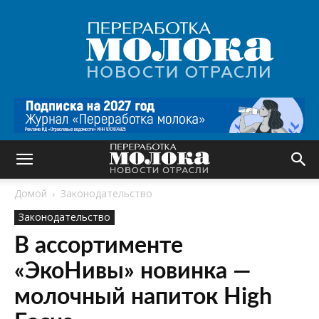
Переработка
молока
|
Новости
отрасли
Домой
Законодательство
Законодательство
В ассортименте
«ЭкоНивы» новинка —
молочный напиток High