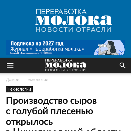
Переработка
молока
|
Новости
отрасли
Домой
Технологии
Технологии
Производство сыров
с голубой плесенью
открылось