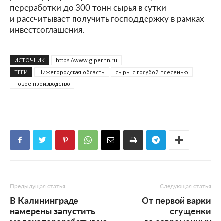
переработки до 300 тонн сырья в сутки
и рассчитывает получить господдержку в рамках
инвестсоглашения.
ИСТОЧНИК
https://www.gipernn.ru
ТЕГИ
Нижегородская область
сыры с голубой плесенью
новое производство
Предыдущая статья
Следующая статья
В Калининграде
От первой варки
намерены запустить
сгущенки
молокоперерабатываю
до современных