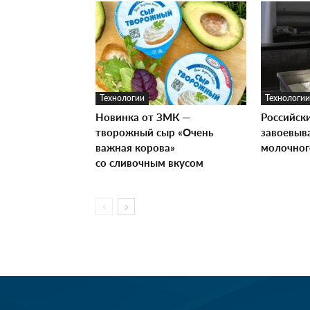
Технологии
Технологии
Новинка от ЗМК —
Российск
творожный сыр «Очень
завоевыв
важная корова»
молочног
со сливочным вкусом