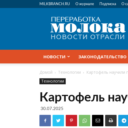
MILKBRANCH.RU
О журнале
Подписка
О с
Переработка
молока
|
Новости
отрасли
НОВОСТИ
ЗАКОНОДАТЕЛЬСТВО
Домой
Технологии
Картофель научили 
Технологии
Картофель нау
30.07.2025