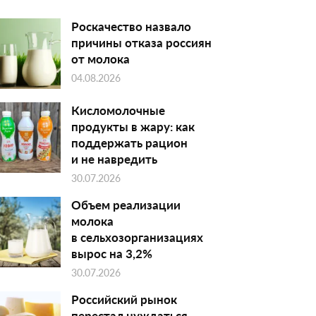
Роскачество назвало
причины отказа россиян
от молока
04.08.2026
Кисломолочные
продукты в жару: как
поддержать рацион
и не навредить
30.07.2026
Объем реализации
молока
в сельхозорганизациях
вырос на 3,2%
30.07.2026
Российский рынок
перестал нуждаться