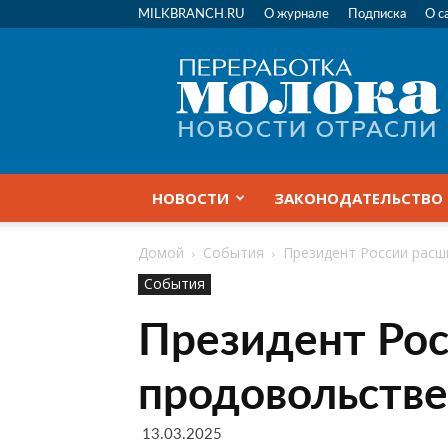
MILKBRANCH.RU
О журнале
Подписка
О с
Переработка
молока
|
Новости
отрасли
НОВОСТИ
ЗАКОНОДАТЕЛЬСТВО
Домой
События
Президент России расш
События
Президент Ро
продовольстве
13.03.2025