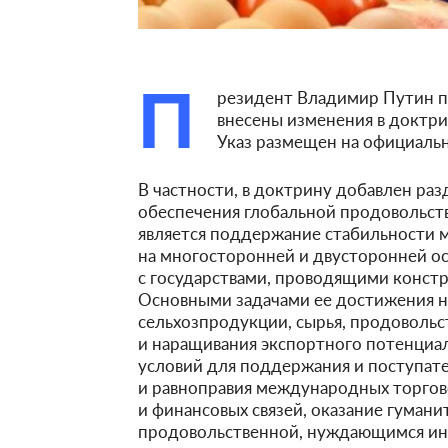
П
резидент Владимир Путин по
внесены изменения в доктри
Указ размещен на официаль
В частности, в доктрину добавлен раз
обеспечения глобальной продовольст
является поддержание стабильности 
на многосторонней и двусторонней ос
с государствами, проводящими конст
Основными задачами ее достижения н
сельхозпродукции, сырья, продовольс
и наращивания экспортного потенциал
условий для поддержания и поступате
и равноправия международных торгов
и финансовых связей, оказание гуман
продовольственной, нуждающимся ин