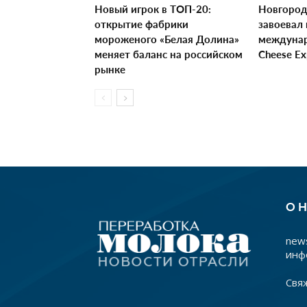
Новый игрок в ТОП-20:
Новгород
открытие фабрики
завоевал 
мороженого «Белая Долина»
междунар
меняет баланс на российском
Cheese E
рынке
О 
news
инф
Свя