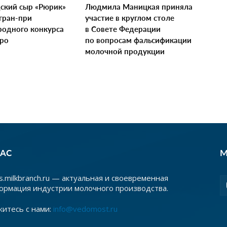
ский сыр «Рюрик»
Людмила Маницкая приняла
гран-при
участие в круглом столе
одного конкурса
в Совете Федерации
xpo
по вопросам фальсификации
молочной продукции
НАС
М
.milkbranch.ru — актуальная и своевременная
ормация индустрии молочного производства.
житесь с нами:
info@vedomost.ru