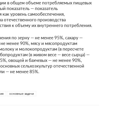
кции в общем объеме потребляемых пищевых
й показатель — показатель
 как уровень самообеспечения,
а отечественного производства
ствия к объему их внутреннего потребления.
ения по зерну — не менее 95%, сахару —
 не менее 90%, мясу и мясопродуктам
, молоку и молокопродуктам (в пересчете
бопродуктам (в живом весе — весе сырца) —
95%, овощей и бахчевых — не менее 90%,
н основных сельхозкультур отечественной
ли — не менее 85%.
гия
основные задачи