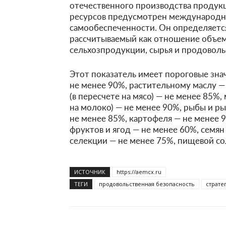
отечественного производства проду
ресурсов предусмотрен международны
самообеспеченности. Он определяется
рассчитываемый как отношение объем
сельхозпродукции, сырья и продоволь
Этот показатель имеет пороговые знач
не менее 90%, растительному маслу —
(в пересчете на мясо) — не менее 85%
на молоко) — не менее 90%, рыбы и ры
не менее 85%, картофеля — не менее 
фруктов и ягод — не менее 60%, семя
селекции — не менее 75%, пищевой со
ИСТОЧНИК
https://aemcx.ru
ТЕГИ
продовольственная безопасность
страте