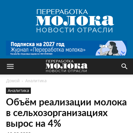
Переработка
молока
|
Новости
отрасли
Домой
Аналитика
Аналитика
Объём реализации молока
в сельхозорганизациях
вырос на 4%