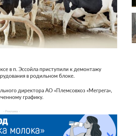
се в п. Эссойла приступили к демонтажу
рудования в родильном блоке.
ального директора АО «Племсовхоз «Мегрега»,
еченному графику.
- Реклама -