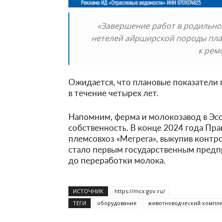
«Завершение работ в родильно
нетелей айрширской породы план
к рем
Ожидается, что плановые показатели 
в течение четырех лет.
Напомним, ферма и молокозавод в Эс
собственность. В конце 2024 года Пр
племсовхоз «Мегрега», выкупив контро
стало первым государственным предп
до переработки молока.
ИСТОЧНИК
https://mcx.gov.ru/
ТЕГИ
оборудование
животноводческий компле