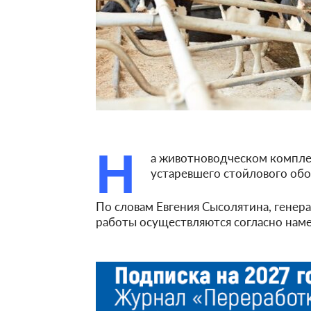
Н
а животноводческом комплек
устаревшего стойлового обо
По словам Евгения Сысолятина, генер
работы осуществляются согласно нам