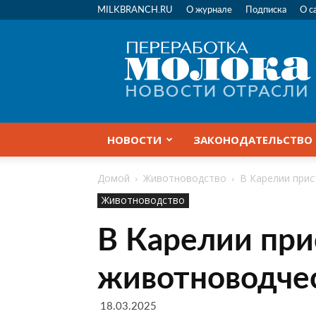
MILKBRANCH.RU
О журнале
Подписка
О с
Переработка
молока
|
Новости
отрасли
НОВОСТИ
ЗАКОНОДАТЕЛЬСТВО
Домой
Животноводство
В Карелии прис
Животноводство
В Карелии при
животноводче
18.03.2025