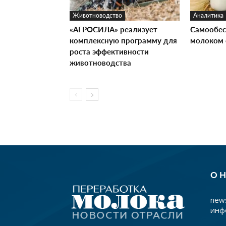
Животноводство
Аналитика
«АГРОСИЛА» реализует
Самообес
комплексную программу для
молоком 
роста эффективности
животноводства
О 
news
инф