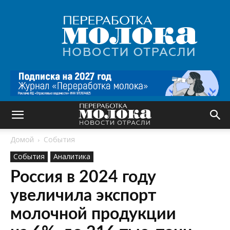
Переработка
молока
|
Новости
отрасли
Домой
События
События
Аналитика
Россия в 2024 году
увеличила экспорт
молочной продукции