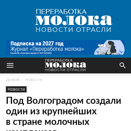
Переработка
молока
|
Новости
отрасли
Домой
Новости
Новости
Под Волгоградом создали
один из крупнейших
в стране молочных