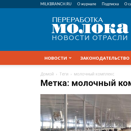
MILKBRANCH.RU
О журнале
Подписка
О с
Переработка
молока
|
Новости
отрасли
НОВОСТИ
ЗАКОНОДАТЕЛЬСТВО
Домой
Теги
молочный комплекс
Метка: молочный ко