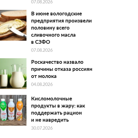
07.08.2026
В июне вологодские
предприятия произвели
половину всего
сливочного масла
в СЗФО
07.08.2026
Роскачество назвало
причины отказа россиян
от молока
04.08.2026
Кисломолочные
продукты в жару: как
поддержать рацион
и не навредить
30.07.2026