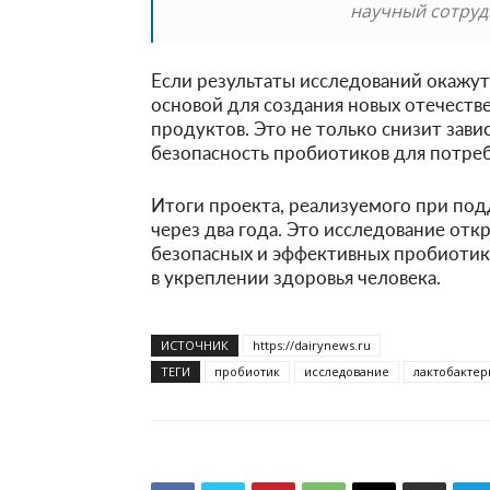
научный сотруд
Если результаты исследований окажут
основой для создания новых отечест
продуктов. Это не только снизит зави
безопасность пробиотиков для потре
Итоги проекта, реализуемого при по
через два года. Это исследование отк
безопасных и эффективных пробиотик
в укреплении здоровья человека.
ИСТОЧНИК
https://dairynews.ru
ТЕГИ
пробиотик
исследование
лактобактер