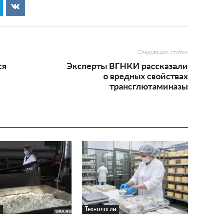
Следующая статья
ся
Эксперты ВГНКИ рассказали
о вредных свойствах
трансглютаминазы
Технологии