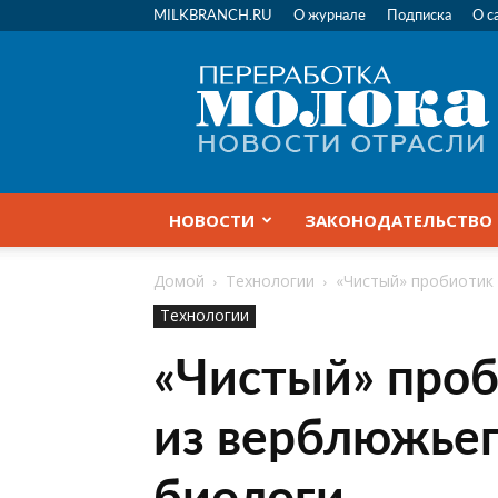
MILKBRANCH.RU
О журнале
Подписка
О с
Переработка
молока
|
Новости
отрасли
НОВОСТИ
ЗАКОНОДАТЕЛЬСТВО
Домой
Технологии
«Чистый» пробиотик
Технологии
«Чистый» проб
из верблюжьег
биологи