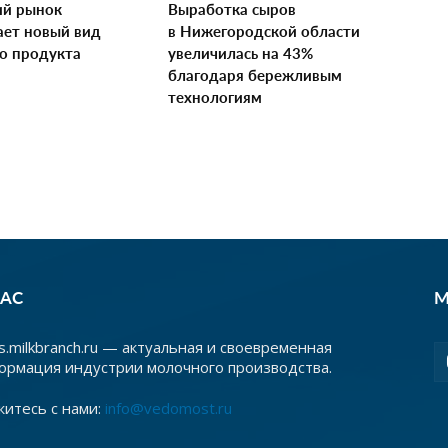
ий рынок
Выработка сыров
ает новый вид
в Нижегородской области
о продукта
увеличилась на 43%
благодаря бережливым
технологиям
НАС
М
.milkbranch.ru — актуальная и своевременная
ормация индустрии молочного производства.
житесь с нами:
info@vedomost.ru