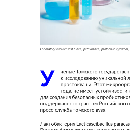
Laboratory interior: test tubes, petri dishes, protective eyewea
У
чёные Томского государствен
к исследованию уникальной 
простокваши. Этот микроорга
года, не имеет устойчивости
для создания безопасных пробиотиков
поддержанного грантом Российского 
пресс-служба томского вуза.
Лактобактерия Lacticaseibacillus parac