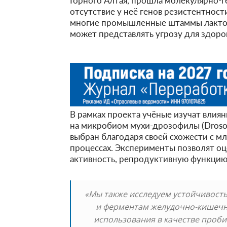
Горного Алтая, прошла молекулярно-
отсутствие у неё генов резистентност
многие промышленные штаммы лактоб
может представлять угрозу для здоров
В рамках проекта учёные изучат влия
на микробиом мухи-дрозофилы (Drosop
выбран благодаря своей схожести с 
процессах. Эксперименты позволят оце
активность, репродуктивную функцию 
«Мы также исследуем устойчивость
и ферментам желудочно-кишечно
использования в качестве проби