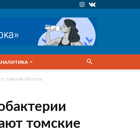
АНАЛИТИКА
ют томские биологи
тобактерии
ают томские