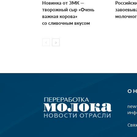
Новинка от ЗМК —
Российск
творожный сыр «Очень
завоевыв
важная корова»
молочног
со сливочным вкусом
О 
news
инф
Свя