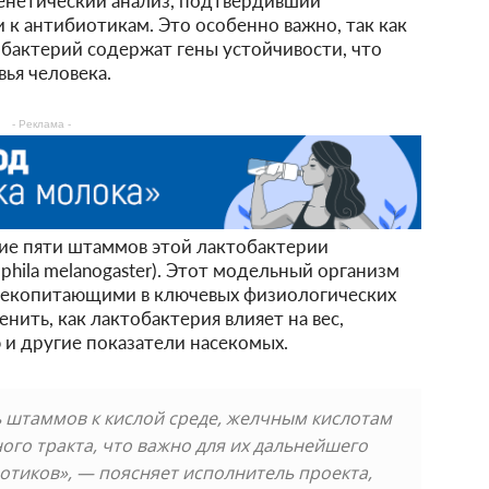
генетический анализ, подтвердивший
и к антибиотикам. Это особенно важно, так как
актерий содержат гены устойчивости, что
ья человека.
- Реклама -
ние пяти штаммов этой лактобактерии
hila melanogaster). Этот модельный организм
млекопитающими в ключевых физиологических
нить, как лактобактерия влияет на вес,
и другие показатели насекомых.
 штаммов к кислой среде, желчным кислотам
го тракта, что важно для их дальнейшего
отиков», — поясняет исполнитель проекта,