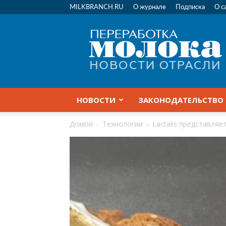
MILKBRANCH.RU
О журнале
Подписка
О с
Переработка
молока
|
Новости
отрасли
НОВОСТИ
ЗАКОНОДАТЕЛЬСТВО
Домой
Технологии
Lactalis представля