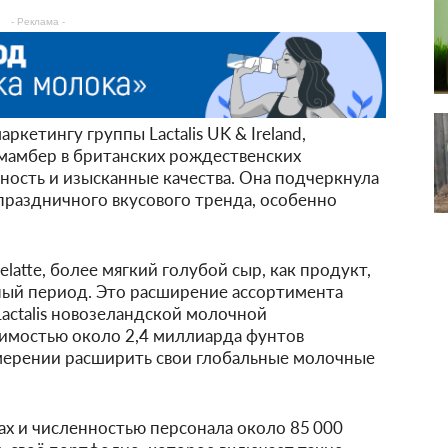
- Реклама -
ркетингу группы Lactalis UK & Ireland,
мамбер в британских рождественских
ьность и изысканные качества. Она подчеркнула
праздничного вкусового тренда, особенно
latte, более мягкий голубой сыр, как продукт,
ый период. Это расширение ассортимента
actalis новозеландской молочной
оимостью около 2,4 миллиарда фунтов
амерении расширить свои глобальные молочные
ах и численностью персонала около 85 000