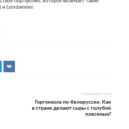
ть своё портфолио, которое включает такие
t и Leerdammer.
Следующая статья
Горгонзола по-белорусски. Как
в стране делают сыры с голубой
плесенью?