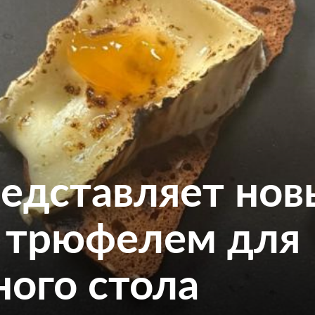
представляет но
с трюфелем для
ного стола