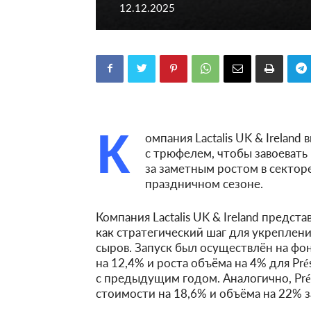
12.12.2025
К
омпания Lactalis UK & Ireland
с трюфелем, чтобы завоевать
за заметным ростом в сектор
праздничном сезоне.
Компания Lactalis UK & Ireland предста
как стратегический шаг для укреплен
сыров. Запуск был осуществлён на фо
на 12,4% и роста объёма на 4% для Pré
с предыдущим годом. Аналогично, Pr
стоимости на 18,6% и объёма на 22% з