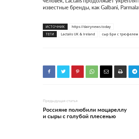
человек, Lactalis продолжает укрепля
известные бренды, как Galbani, Parmala
ИСТОЧНИК
https://dairynews.today
ТЕГИ
Lactalis UK & Ireland
сыр Бри с трюфелем
Предыдущая статья
Россияне полюбили моцареллу
и сыры с голубой плесенью