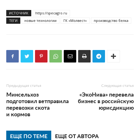
ИСТОЧНИК
https://specagro.ru
ТЕГИ
новые технологии
ГК «Молвест»
производство белка
Предыдущая статья
Следующая статья
Минсельхоз
«ЭкоНива» перевела
подготовил ветправила
бизнес в российскую
перевозки скота
юрисдикцию
и кормов
ЕЩЕ ПО ТЕМЕ
ЕЩЕ ОТ АВТОРА