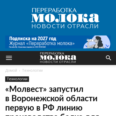
Переработка
молока
|
Новости
отрасли
Домой
Технологии
Технологии
«Молвест» запустил
в Воронежской области
первую в РФ линию