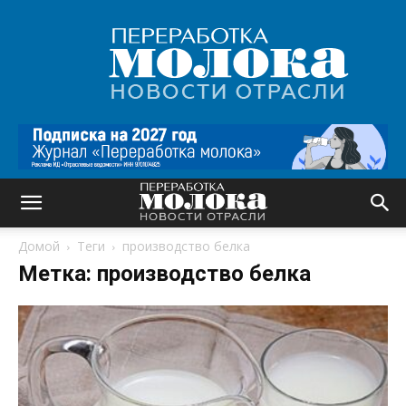
Переработка
молока
|
Новости
отрасли
Домой
Теги
производство белка
Метка: производство белка