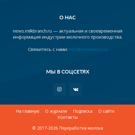
О НАС
news.milkbranch.ru — актуальная и своевременная
информация индустрии молочного производства.
Свяжитесь с нами:
info@vedomost.ru
МЫ В СОЦСЕТЯХ
На главную
О журнале
Подписка
О сайте
Контакты
© 2017-2026 Переработка молока