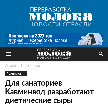
Переработка
молока
|
Новости
отрасли
Домой
Технологии
Технологии
Для санаториев
Кавминвод разработают
диетические сыры