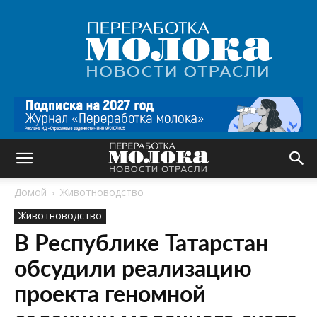
Переработка
молока
|
Новости
отрасли
Домой
Животноводство
Животноводство
В Республике Татарстан
обсудили реализацию
проекта геномной