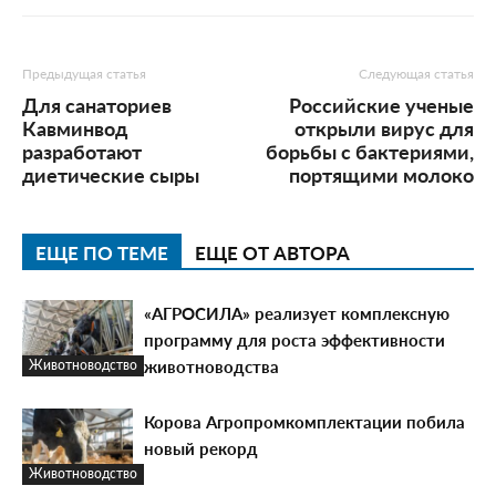
Предыдущая статья
Следующая статья
Для санаториев
Российские ученые
Кавминвод
открыли вирус для
разработают
борьбы с бактериями,
диетические сыры
портящими молоко
ЕЩЕ ПО ТЕМЕ
ЕЩЕ ОТ АВТОРА
«АГРОСИЛА» реализует комплексную
программу для роста эффективности
животноводства
Животноводство
Корова Агропромкомплектации побила
новый рекорд
Животноводство