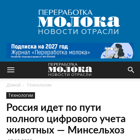
Переработка
молока
|
Новости
отрасли
Домой
Технологии
Технологии
Россия идет по пути
полного цифрового учета
животных — Минсельхоз