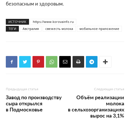
безопасным и здоровым.
ИСТОЧНИК
https://www.korovainfo.ru
ТЕГИ
Австралия
свежесть молока
мобильное приложение
Предыдущая статья
Следующая статья
Завод по производству
Объём реализации
сыра открылся
молока
в Подмосковье
в сельхозорганизациях
вырос на 3,1%