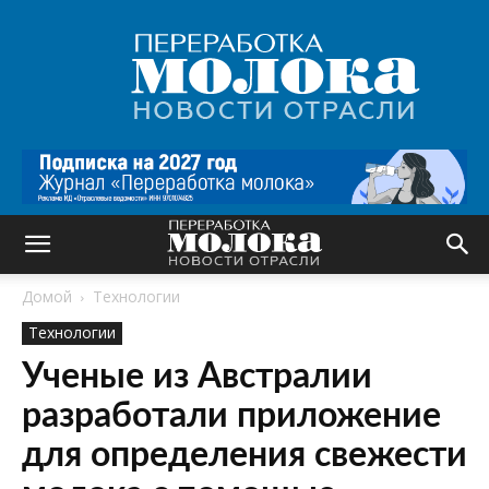
Переработка
молока
|
Новости
отрасли
Домой
Технологии
Технологии
Ученые из Австралии
разработали приложение
для определения свежести