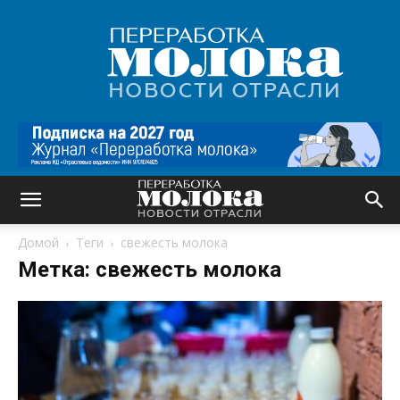
Переработка
молока
|
Новости
отрасли
Домой
Теги
свежесть молока
Метка: свежесть молока