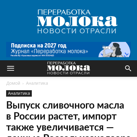
Переработка
молока
|
Новости
отрасли
Домой
Аналитика
Аналитика
Выпуск сливочного масла
в России растет, импорт
также увеличивается —