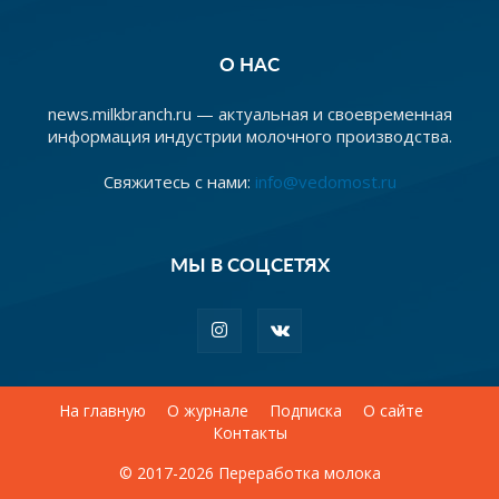
О НАС
news.milkbranch.ru — актуальная и своевременная
информация индустрии молочного производства.
Свяжитесь с нами:
info@vedomost.ru
МЫ В СОЦСЕТЯХ
На главную
О журнале
Подписка
О сайте
Контакты
© 2017-2026 Переработка молока