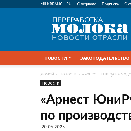
MILKBRANCH.RU
О журнале
Подписка
О с
Переработка
молока
|
Новости
отрасли
НОВОСТИ
ЗАКОНОДАТЕЛЬСТВО
Домой
Новости
«Арнест ЮниРусь» моде
Новости
«Арнест ЮниРу
по производст
20.06.2025