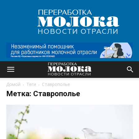
Переработка
молока
|
Новости
отрасли
Домой
Теги
Ставрополье
Метка: Ставрополье