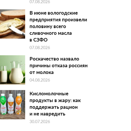
07.08.2026
В июне вологодские
предприятия произвели
половину всего
сливочного масла
в СЗФО
07.08.2026
Роскачество назвало
причины отказа россиян
от молока
04.08.2026
Кисломолочные
продукты в жару: как
поддержать рацион
и не навредить
30.07.2026