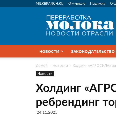
MILKBRANCH.RU
О журнале
Подписка
О с
Переработка
молока
|
Новости
отрасли
НОВОСТИ
ЗАКОНОДАТЕЛЬСТВО
Домой
Новости
Холдинг «АГРОСИЛА» за
Новости
Холдинг «АГР
ребрендинг то
24.11.2025