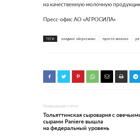
на качественную молочную продукци
Пресс-офис АО «АГРОСИЛА»
ТЕГИ
холдинг «Агросила»
просто молоко
ре
Предыдущая статья
Тольяттинская сыроварня с овечьим
сырами Paniere вышла
на федеральный уровень