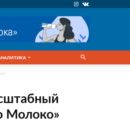
АНАЛИТИКА
ко»
асштабный
о Молоко»