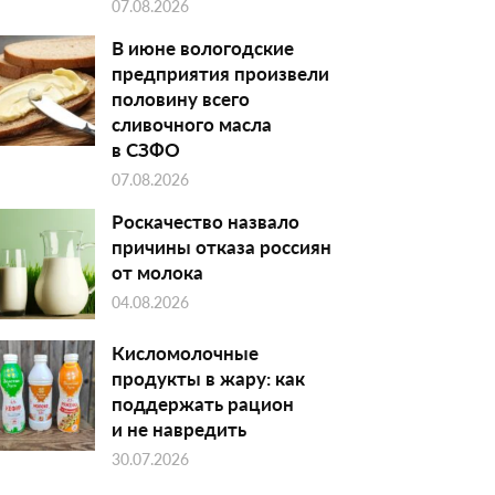
07.08.2026
В июне вологодские
предприятия произвели
половину всего
сливочного масла
в СЗФО
07.08.2026
Роскачество назвало
причины отказа россиян
от молока
04.08.2026
Кисломолочные
продукты в жару: как
поддержать рацион
и не навредить
30.07.2026