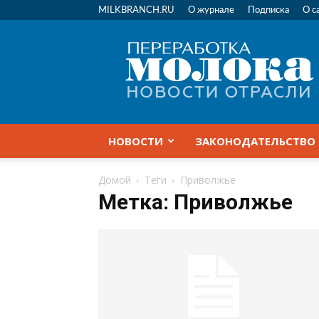
MILKBRANCH.RU
О журнале
Подписка
О с
Переработка
молока
|
Новости
отрасли
НОВОСТИ
ЗАКОНОДАТЕЛЬСТВО
Домой
Теги
Приволжье
Метка: Приволжье