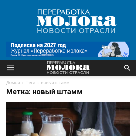
Переработка
молока
|
Новости
отрасли
Домой
Теги
новый штамм
Метка: новый штамм