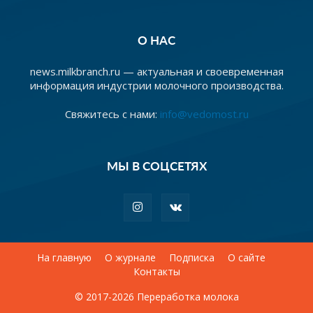
О НАС
news.milkbranch.ru — актуальная и своевременная
информация индустрии молочного производства.
Свяжитесь с нами:
info@vedomost.ru
МЫ В СОЦСЕТЯХ
На главную
О журнале
Подписка
О сайте
Контакты
© 2017-2026 Переработка молока