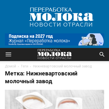
Переработка
молока
|
Новости
отрасли
Домой
Теги
Нижневартовский молочный завод
Метка: Нижневартовский
молочный завод