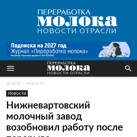
Переработка
молока
|
Новости
отрасли
Домой
Новости
Новости
Нижневартовский
молочный завод
возобновил работу после