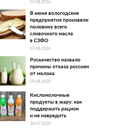
07.08.2026
В июне вологодские
предприятия произвели
половину всего
сливочного масла
в СЗФО
07.08.2026
Роскачество назвало
причины отказа россиян
от молока
04.08.2026
Кисломолочные
продукты в жару: как
поддержать рацион
и не навредить
30.07.2026