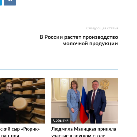
Следующая статья
В России растет производство
молочной продукции
События
ский сыр «Рюрик»
Людмила Маницкая приняла
гран-при
участие в круглом столе