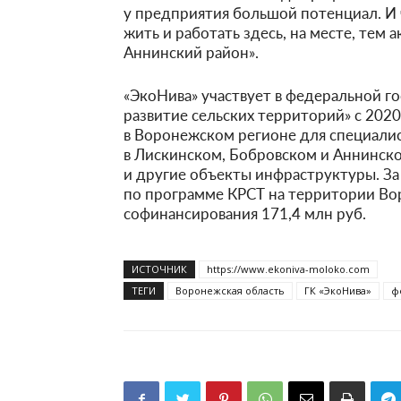
у предприятия большой потенциал. И
жить и работать здесь, на месте, тем 
Аннинский район».
«ЭкоНива» участвует в федеральной 
развитие сельских территорий» с 2020
в Воронежском регионе для специали
в Лискинском, Бобровском и Аннинско
и другие объекты инфраструктуры. За
по программе КРСТ на территории Во
софинансирования 171,4 млн руб.
ИСТОЧНИК
https://www.ekoniva-moloko.com
ТЕГИ
Воронежская область
ГК «ЭкоНива»
ф