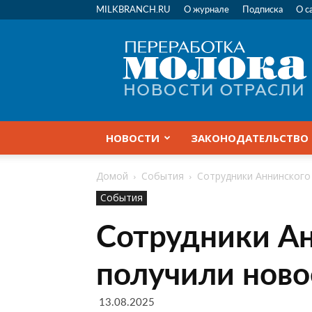
MILKBRANCH.RU
О журнале
Подписка
О с
Переработка
молока
|
Новости
отрасли
НОВОСТИ
ЗАКОНОДАТЕЛЬСТВО
Домой
События
Сотрудники Аннинского
События
Сотрудники Ан
получили ново
13.08.2025