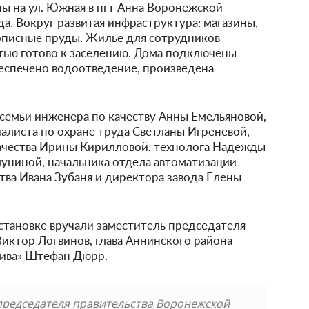
ы на ул. Южная в пгт Анна Воронежской
да. Вокруг развитая инфраструктура: магазины,
вописные пруды. Жилье для сотрудников
тью готово к заселению. Дома подключены
беспечено водоотведение, произведена
семьи инженера по качеству Анны Емельяновой,
алиста по охране труда Светланы Игреневой,
ачества Ирины Кирилловой, технолога Надежды
униной, начальника отдела автоматизации
ва Ивана Зубаня и директора завода Елены
становке вручали заместитель председателя
иктор Логвинов, глава Аннинского района
Нива» Штефан Дюрр.
председателя правительства Воронежской