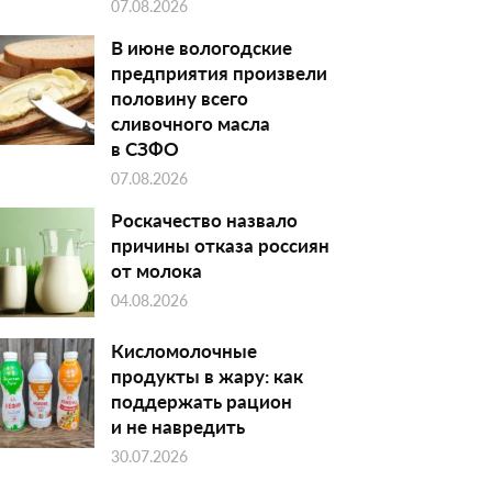
07.08.2026
В июне вологодские
предприятия произвели
половину всего
сливочного масла
в СЗФО
07.08.2026
Роскачество назвало
причины отказа россиян
от молока
04.08.2026
Кисломолочные
продукты в жару: как
поддержать рацион
и не навредить
30.07.2026