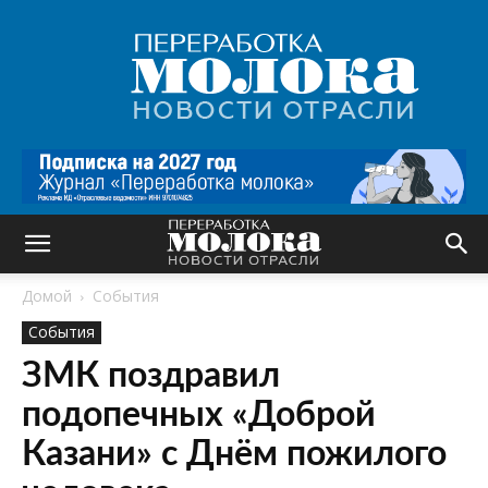
Переработка
молока
|
Новости
отрасли
Домой
События
События
ЗМК поздравил
подопечных «Доброй
Казани» с Днём пожилого