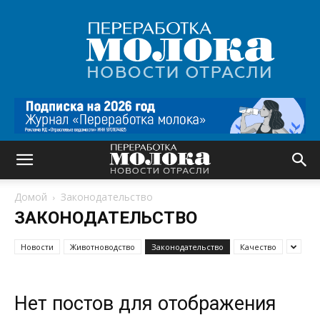
Переработка
молока
|
Новости
отрасли
Домой
Законодательство
ЗАКОНОДАТЕЛЬСТВО
Новости
Животноводство
Законодательство
Качество
Нет постов для отображения