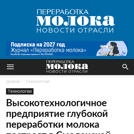
Переработка
молока
|
Новости
отрасли
Домой
Технологии
Технологии
Высокотехнологичное
предприятие глубокой
переработки молока