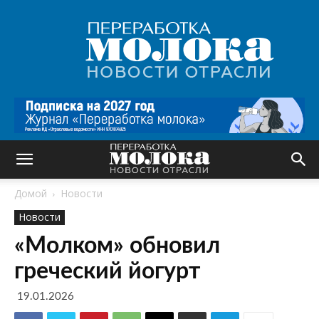
Переработка
молока
|
Новости
отрасли
Домой
Новости
Новости
«Молком» обновил
греческий йогурт
19.01.2026