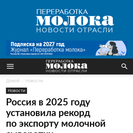
Переработка
молока
|
Новости
отрасли
Домой
Новости
Новости
Россия в 2025 году
установила рекорд
по экспорту молочной