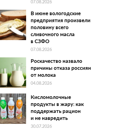
07.08.2026
В июне вологодские
предприятия произвели
половину всего
сливочного масла
в СЗФО
07.08.2026
Роскачество назвало
причины отказа россиян
от молока
04.08.2026
Кисломолочные
продукты в жару: как
поддержать рацион
и не навредить
30.07.2026