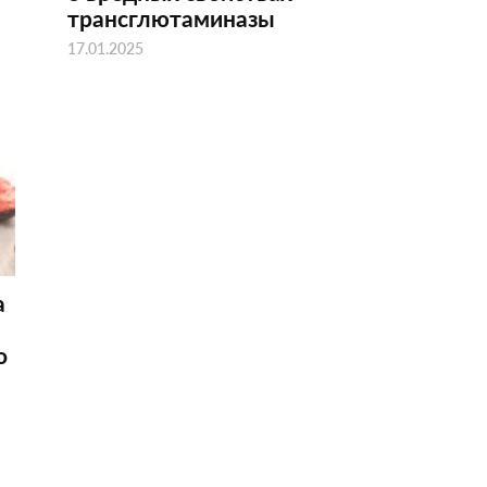
трансглютаминазы
17.01.2025
а
о